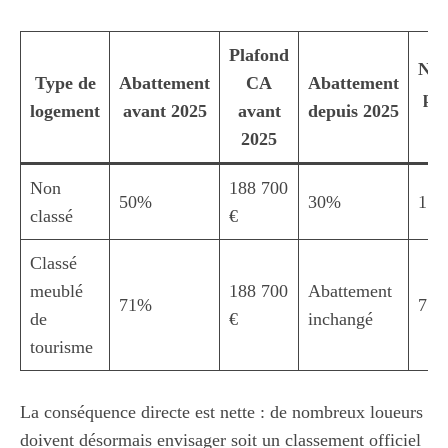
Plafond
Nou
Type de
Abattement
CA
Abattement
pla
logement
avant 2025
avant
depuis 2025
2025
Non
188 700
50%
30%
15 
classé
€
Classé
meublé
188 700
Abattement
71%
77 
de
€
inchangé
tourisme
La conséquence directe est nette : de nombreux loueurs
doivent désormais envisager soit un classement officiel