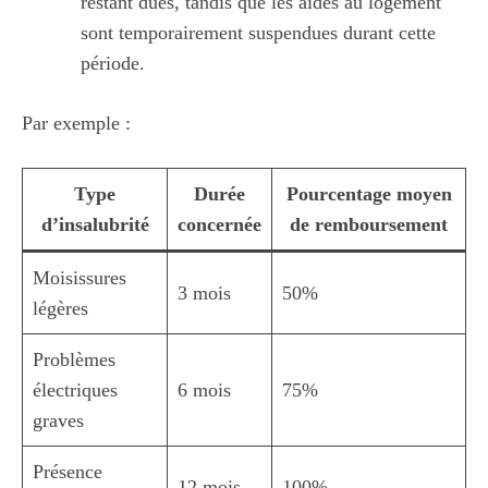
restant dues, tandis que les aides au logement
sont temporairement suspendues durant cette
période.
Par exemple :
Type
Durée
Pourcentage moyen
d’insalubrité
concernée
de remboursement
Moisissures
3 mois
50%
légères
Problèmes
électriques
6 mois
75%
graves
Présence
12 mois
100%