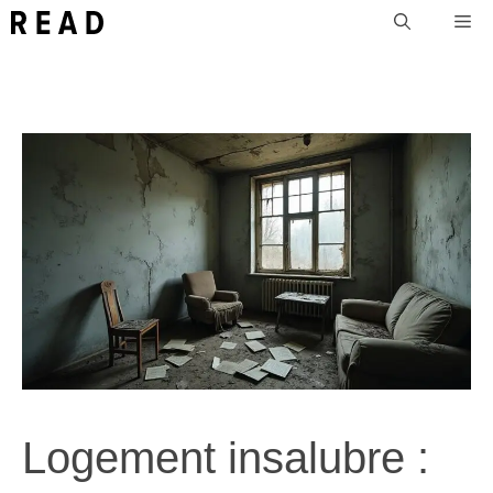
Aller
Me
au
contenu
Logement insalubre :