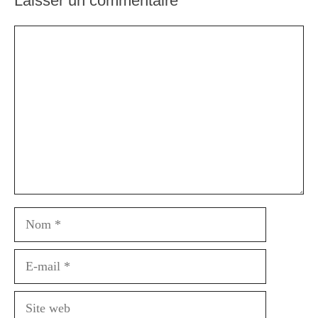
Laisser un commentaire
Commentaire
Nom
E-
mail
Site