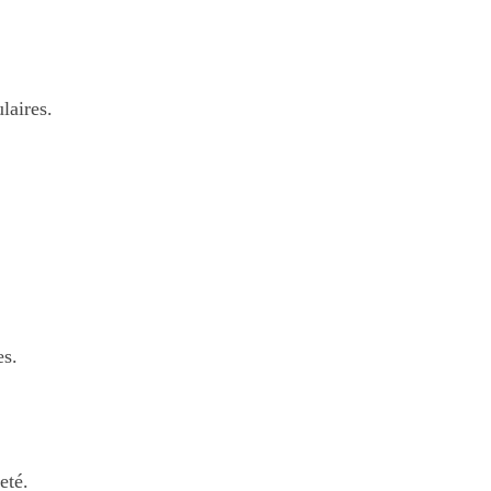
laires.
es.
eté.