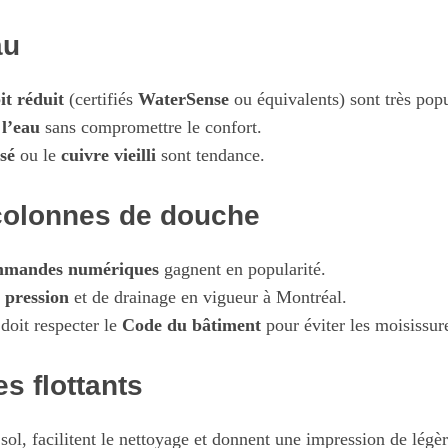
au
it réduit
(certifiés
WaterSense
ou équivalents) sont très popu
 l’eau
sans compromettre le confort.
sé
ou le
cuivre vieilli
sont tendance.
 colonnes de douche
mmandes numériques
gagnent en popularité.
 pression
et de drainage en vigueur à Montréal.
doit respecter le
Code du bâtiment
pour éviter les moisissur
s flottants
sol, facilitent le nettoyage et donnent une impression de légèr