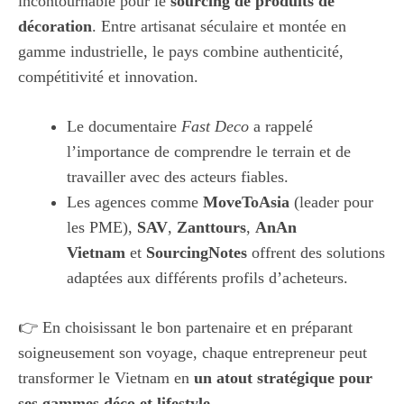
incontournable pour le
sourcing de produits de
décoration
. Entre artisanat séculaire et montée en
gamme industrielle, le pays combine authenticité,
compétitivité et innovation.
Le documentaire
Fast Deco
a rappelé
l’importance de comprendre le terrain et de
travailler avec des acteurs fiables.
Les agences comme
MoveToAsia
(leader pour
les PME),
SAV
,
Zanttours
,
AnAn
Vietnam
et
SourcingNotes
offrent des solutions
adaptées aux différents profils d’acheteurs.
👉 En choisissant le bon partenaire et en préparant
soigneusement son voyage, chaque entrepreneur peut
transformer le Vietnam en
un atout stratégique pour
ses gammes déco et lifestyle
.