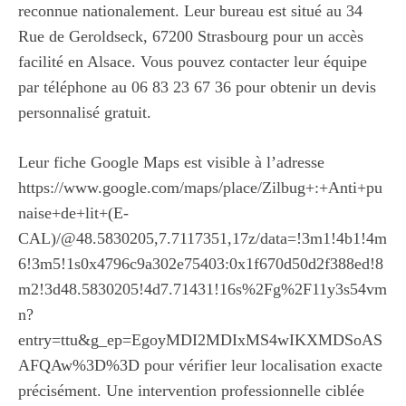
reconnue nationalement. Leur bureau est situé au 34
Rue de Geroldseck, 67200 Strasbourg pour un accès
facilité en Alsace. Vous pouvez contacter leur équipe
par téléphone au 06 83 23 67 36 pour obtenir un devis
personnalisé gratuit.
Leur fiche Google Maps est visible à l’adresse
https://www.google.com/maps/place/Zilbug+:+Anti+pu
naise+de+lit+(E-
CAL)/@48.5830205,7.7117351,17z/data=!3m1!4b1!4m
6!3m5!1s0x4796c9a302e75403:0x1f670d50d2f388ed!8
m2!3d48.5830205!4d7.71431!16s%2Fg%2F11y3s54vm
n?
entry=ttu&g_ep=EgoyMDI2MDIxMS4wIKXMDSoAS
AFQAw%3D%3D pour vérifier leur localisation exacte
précisément. Une intervention professionnelle ciblée