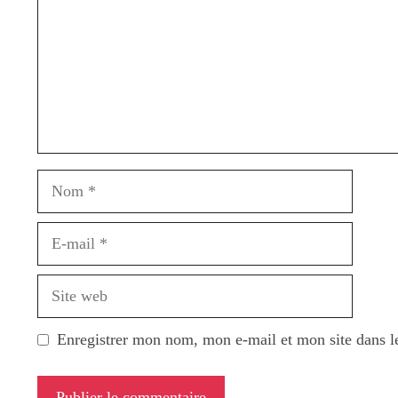
Nom
E-
mail
Site
web
Enregistrer mon nom, mon e-mail et mon site dans 