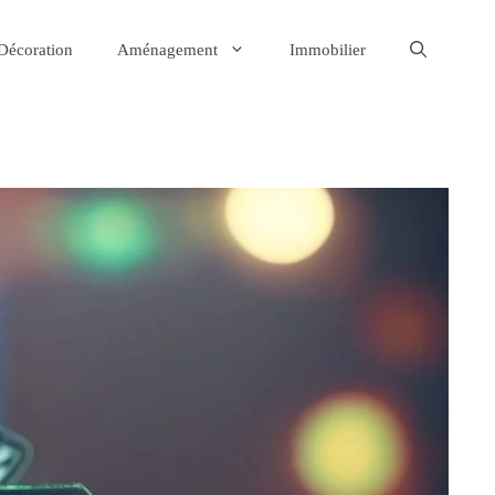
Décoration
Aménagement
Immobilier