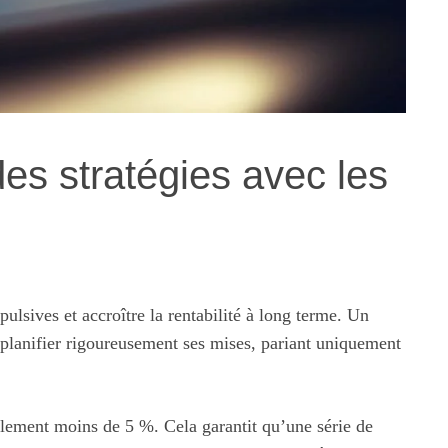
es stratégies avec les
pulsives et accroître la rentabilité à long terme. Un
 planifier rigoureusement ses mises, pariant uniquement
ralement moins de 5 %. Cela garantit qu’une série de