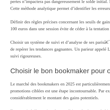
pertes n’impactera pas dangereusement le solde initial. 
Cette méthode analytique permet d’identifier les erreurs 
Définir des règles précises concernant les seuils de gai
100 euros dans une session évite de céder à la tentation 
Choisir un système de suivi et d’analyse de ses parisâ
de repérer les tendances gagnantes. Un parieur appelé 
suivi rigoureuses.
Choisir le bon bookmaker pour 
Le marché des bookmakers en 2025 est particulièremen
promotions ciblées est une étape incontournable. Par e
considérablement le montant des gains potentiels.