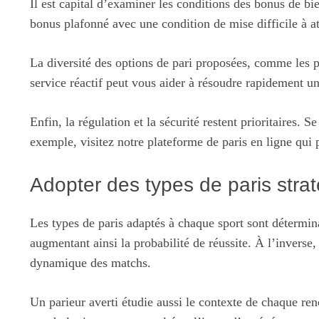
Il est capital d’examiner les conditions des bonus de b
bonus plafonné avec une condition de mise difficile à at
La diversité des options de pari proposées, comme les pa
service réactif peut vous aider à résoudre rapidement u
Enfin, la régulation et la sécurité restent prioritaires.
exemple,
visitez notre plateforme de paris en ligne
qui p
Adopter des types de paris stra
Les types de paris adaptés à chaque sport sont détermina
augmentant ainsi la probabilité de réussite. À l’inverse
dynamique des matchs.
Un parieur averti étudie aussi le contexte de chaque re