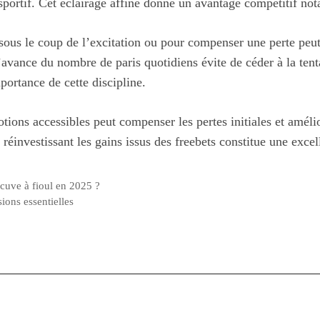
portif. Cet éclairage affiné donne un avantage compétitif not
 sous le coup de l’excitation ou pour compenser une perte peut
’avance du nombre de paris quotidiens évite de céder à la ten
mportance de cette discipline.
motions accessibles peut compenser les pertes initiales et amél
éinvestissant les gains issus des freebets constitue une excel
 cuve à fioul en 2025 ?
ions essentielles