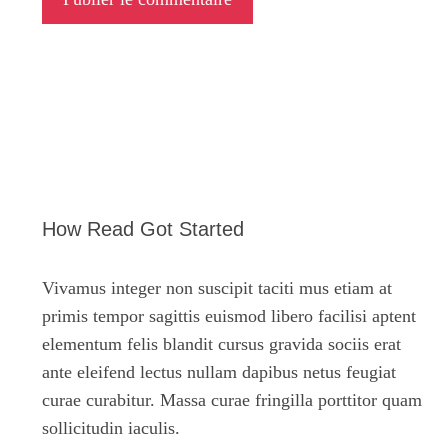
How Read Got Started
Vivamus integer non suscipit taciti mus etiam at
primis tempor sagittis euismod libero facilisi aptent
elementum felis blandit cursus gravida sociis erat
ante eleifend lectus nullam dapibus netus feugiat
curae curabitur. Massa curae fringilla porttitor quam
sollicitudin iaculis.